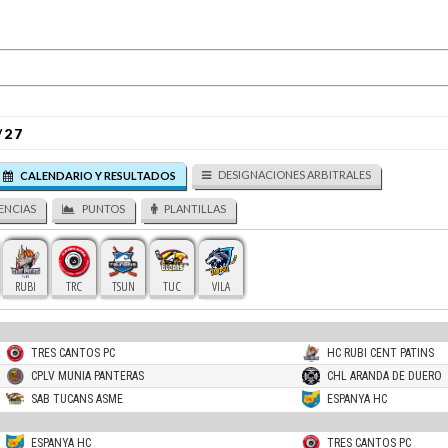
/27
DESIGNACIONES ARBITRALES
CALENDARIO Y RESULTADOS
ENCIAS
PUNTOS
PLANTILLAS
RUBI
TRC
TSUN
TUC
VILA
TRES CANTOS PC
HC RUBI CENT PATINS
CPLV MUNIA PANTERAS
CHL ARANDA DE DUERO
SAB TUCANS ASME
ESPANYA HC
ESPANYA HC
TRES CANTOS PC